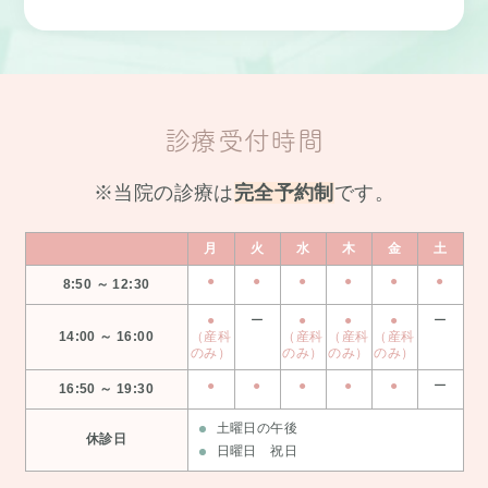
診療受付時間
※当院の診療は
完全予約制
です。
月
火
水
木
金
土
●
●
●
●
●
●
8:50 ～ 12:30
●
ー
●
●
●
ー
14:00 ～ 16:00
（産科
（産科
（産科
（産科
のみ）
のみ）
のみ）
のみ）
●
●
●
●
●
ー
16:50 ～ 19:30
土曜日の午後
休診日
日曜日 祝日