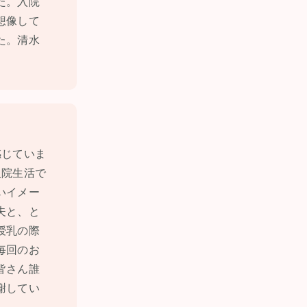
た。入院
想像して
た。清水
感じていま
入院生活で
いイメー
夫と、と
授乳の際
毎回のお
皆さん誰
謝してい