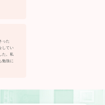
さった
をしてい
した。私
も勉強に