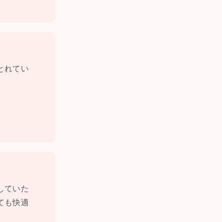
とれてい
していた
ても快適