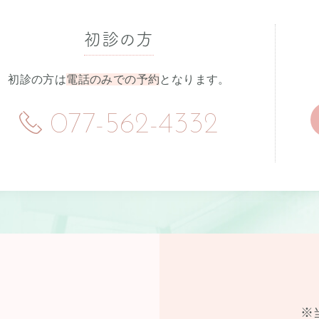
初診の方
初診の方は
電話のみでの予約
となります。
077-562-4332
※