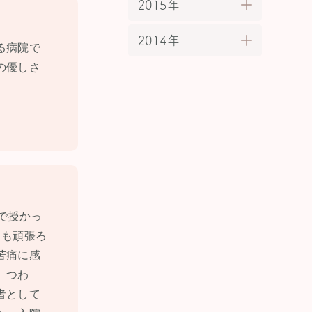
2015年
2014年
る病院で
の優しさ
で授かっ
目も頑張ろ
苦痛に感
、つわ
者として