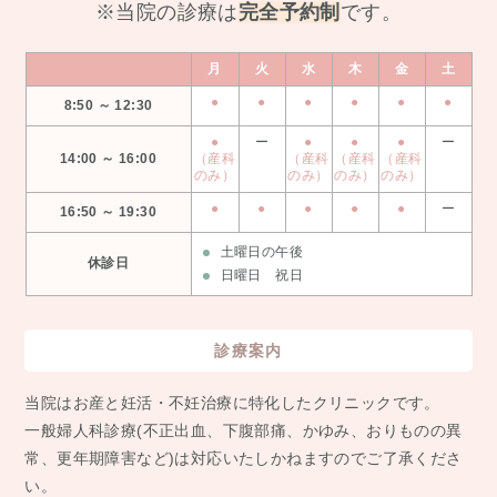
※当院の診療は
完全予約制
です。
月
火
水
木
金
土
●
●
●
●
●
●
8:50 ～ 12:30
●
ー
●
●
●
ー
14:00 ～ 16:00
（産科
（産科
（産科
（産科
のみ）
のみ）
のみ）
のみ）
●
●
●
●
●
ー
16:50 ～ 19:30
土曜日の午後
休診日
日曜日 祝日
診療案内
当院はお産と妊活・不妊治療に特化したクリニックです。
⼀般婦⼈科診療(不正出⾎、下腹部痛、かゆみ、おりものの異
常、更年期障害など)は対応いたしかねますのでご了承くださ
い。