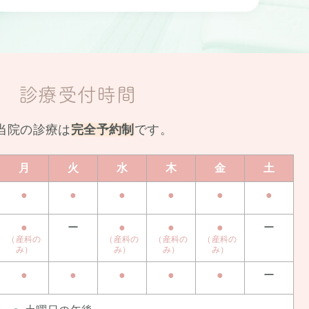
診療受付時間
当院の診療は
完全予約制
です。
月
火
水
木
金
土
●
●
●
●
●
●
●
ー
●
●
●
ー
（産科の
（産科の
（産科の
（産科の
み）
み）
み）
み）
●
●
●
●
●
ー