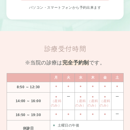
パソコン・スマートフォンから予約出来ます
診療受付時間
※当院の診療は
完全予約制
です。
月
火
水
木
金
土
●
●
●
●
●
●
8:50 ～ 12:30
●
ー
●
●
●
ー
14:00 ～ 16:00
（産科
（産科
（産科
（産科
のみ）
のみ）
のみ）
のみ）
●
●
●
●
●
ー
16:50 ～ 19:30
土曜日の午後
休診日