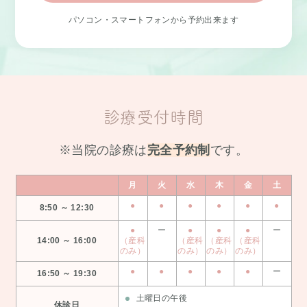
パソコン・スマートフォンから予約出来ます
診療受付時間
※当院の診療は
完全予約制
です。
月
火
水
木
金
土
●
●
●
●
●
●
8:50 ～ 12:30
●
ー
●
●
●
ー
14:00 ～ 16:00
（産科
（産科
（産科
（産科
のみ）
のみ）
のみ）
のみ）
●
●
●
●
●
ー
16:50 ～ 19:30
土曜日の午後
休診日