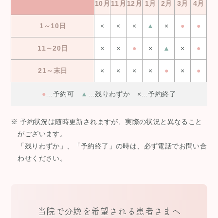
10月
11月
12月
1月
2月
3月
4月
1～10日
×
×
×
▲
×
●
●
11～20日
×
×
●
×
▲
×
●
21～末日
×
×
×
×
●
×
●
●
…予約可
▲
…残りわずか ×…予約終了
※ 予約状況は随時更新されますが、実際の状況と異なること
がございます。
「残りわずか」、「予約終了」の時は、必ず電話でお問い合
わせください。
当院で分娩を希望される患者さまへ