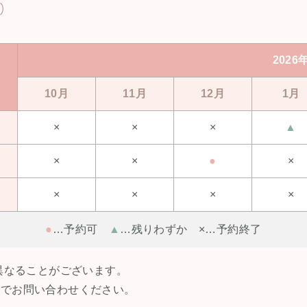
)
2026
10月
11月
12月
1月
×
×
×
▲
×
×
●
×
×
×
×
×
●
…予約可
▲
…残りわずか ×…予約終了
異なることがございます。
話でお問い合わせください。