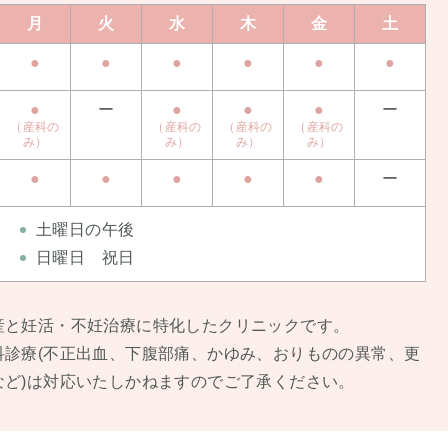
月
火
水
木
金
土
●
●
●
●
●
●
●
ー
●
●
●
ー
（産科の
（産科の
（産科の
（産科の
み）
み）
み）
み）
●
●
●
●
●
ー
土曜日の午後
日曜日 祝日
産と妊活・不妊治療に特化したクリニックです。
科診療(不正出⾎、下腹部痛、かゆみ、おりものの異常、更
など)は対応いたしかねますのでご了承ください。