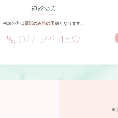
初診の方
初診の方は
電話のみでの予約
となります。
077-562-4332
※