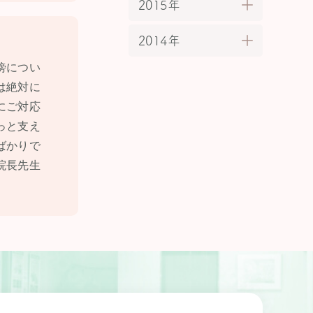
2015年
2014年
傍につい
は絶対に
にご対応
っと支え
ばかりで
院長先生