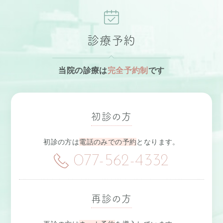
診療予約
当院の診療は
完全予約制
です
初診の方
初診の方は
電話のみでの予約
となります。
077-562-4332
再診の方