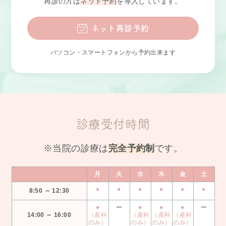
再診の方は
ネット予約
を導入しています。
ネット再診予約
パソコン・スマートフォンから予約出来ます
診療受付時間
※当院の診療は
完全予約制
です。
月
火
水
木
金
土
●
●
●
●
●
●
8:50 ～ 12:30
●
ー
●
●
●
ー
14:00 ～ 16:00
（産科
（産科
（産科
（産科
のみ）
のみ）
のみ）
のみ）