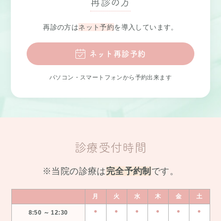
再診の方
再診の方は
ネット予約
を導入しています。
ネット再診予約
パソコン・スマートフォンから予約出来ます
診療受付時間
※当院の診療は
完全予約制
です。
月
火
水
木
金
土
●
●
●
●
●
●
8:50 ～ 12:30