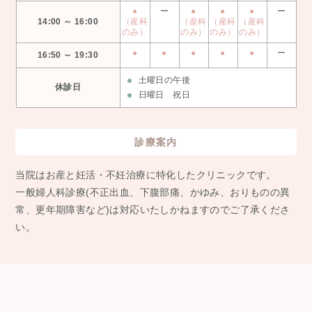
●
ー
●
●
●
ー
14:00 ～ 16:00
（産科
（産科
（産科
（産科
のみ）
のみ）
のみ）
のみ）
●
●
●
●
●
ー
16:50 ～ 19:30
土曜日の午後
休診日
日曜日 祝日
診療案内
当院はお産と妊活・不妊治療に特化したクリニックです。
⼀般婦⼈科診療(不正出⾎、下腹部痛、かゆみ、おりものの異
常、更年期障害など)は対応いたしかねますのでご了承くださ
い。