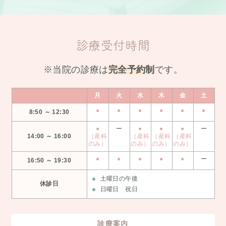
診療受付時間
※当院の診療は
完全予約制
です。
月
火
水
木
金
土
●
●
●
●
●
●
8:50 ～ 12:30
●
ー
●
●
●
ー
14:00 ～ 16:00
（産科
（産科
（産科
（産科
のみ）
のみ）
のみ）
のみ）
●
●
●
●
●
ー
16:50 ～ 19:30
土曜日の午後
休診日
日曜日 祝日
診療案内