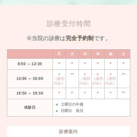
診療受付時間
※当院の診療は
完全予約制
です。
月
火
水
木
金
土
●
●
●
●
●
●
8:50 ～ 12:30
●
ー
●
●
●
ー
14:00 ～ 16:00
（産科
（産科
（産科
（産科
のみ）
のみ）
のみ）
のみ）
●
●
●
●
●
ー
16:50 ～ 19:30
土曜日の午後
休診日
日曜日 祝日
診療案内