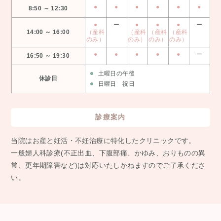
●
●
●
●
●
●
8:50 ～ 12:30
●
ー
●
●
●
ー
14:00 ～ 16:00
（産科
（産科
（産科
（産科
のみ）
のみ）
のみ）
のみ）
●
●
●
●
●
ー
16:50 ～ 19:30
土曜日の午後
休診日
日曜日 祝日
診療案内
当院はお産と妊活・不妊治療に特化したクリニックです。
⼀般婦⼈科診療(不正出⾎、下腹部痛、かゆみ、おりものの異
常、更年期障害など)は対応いたしかねますのでご了承くださ
い。