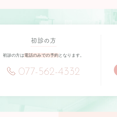
初診の方
初診の方は
電話のみでの予約
となります。
077-562-4332