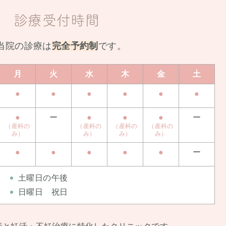
診療受付時間
当院の診療は
完全予約制
です。
月
火
水
木
金
土
●
●
●
●
●
●
●
ー
●
●
●
ー
（産科の
（産科の
（産科の
（産科の
み）
み）
み）
み）
●
●
●
●
●
ー
土曜日の午後
日曜日 祝日