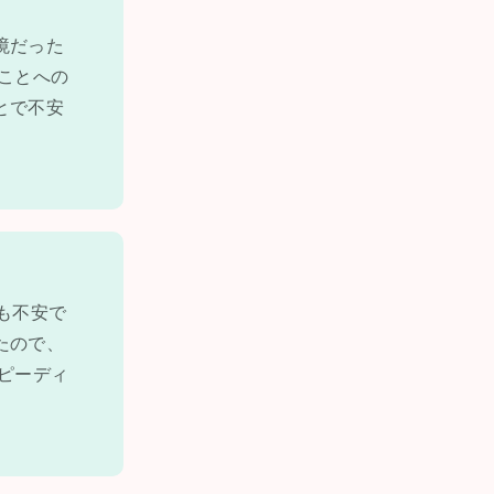
境だった
ことへの
とで不安
も不安で
たので、
ピーディ