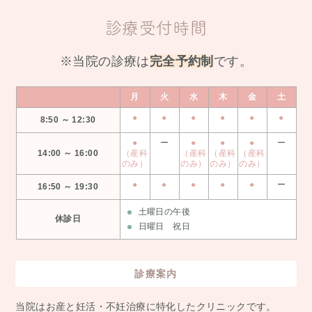
診療受付時間
※当院の診療は
完全予約制
です。
月
火
水
木
金
土
●
●
●
●
●
●
8:50 ～ 12:30
●
ー
●
●
●
ー
14:00 ～ 16:00
（産科
（産科
（産科
（産科
のみ）
のみ）
のみ）
のみ）
●
●
●
●
●
ー
16:50 ～ 19:30
土曜日の午後
休診日
日曜日 祝日
診療案内
当院はお産と妊活・不妊治療に特化したクリニックです。