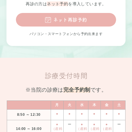
再診の方は
ネット予約
を導入しています。
ネット再診予約
パソコン・スマートフォンから予約出来ます
診療受付時間
※当院の診療は
完全予約制
です。
月
火
水
木
金
土
●
●
●
●
●
●
8:50 ～ 12:30
●
ー
●
●
●
ー
14:00 ～ 16:00
（産科
（産科
（産科
（産科