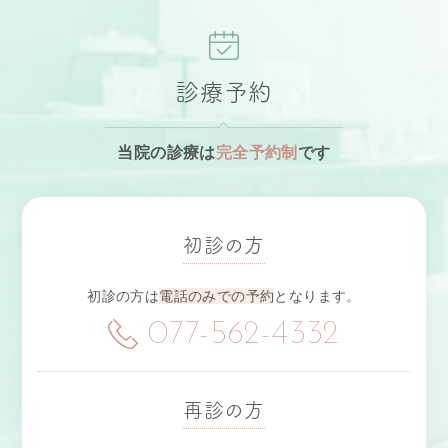
診療予約
当院の診療は
完全予約制
です
初診の方
初診の方は
電話のみでの予約
となります。
077-562-4332
再診の方