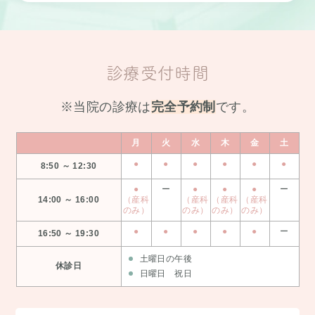
診療受付時間
※当院の診療は
完全予約制
です。
月
火
水
木
金
土
●
●
●
●
●
●
8:50 ～ 12:30
●
ー
●
●
●
ー
14:00 ～ 16:00
（産科
（産科
（産科
（産科
のみ）
のみ）
のみ）
のみ）
●
●
●
●
●
ー
16:50 ～ 19:30
土曜日の午後
休診日
日曜日 祝日