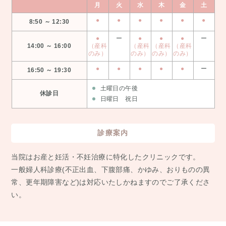
月
火
水
木
金
土
●
●
●
●
●
●
8:50 ～ 12:30
●
ー
●
●
●
ー
14:00 ～ 16:00
（産科
（産科
（産科
（産科
のみ）
のみ）
のみ）
のみ）
●
●
●
●
●
ー
16:50 ～ 19:30
土曜日の午後
休診日
日曜日 祝日
診療案内
当院はお産と妊活・不妊治療に特化したクリニックです。
⼀般婦⼈科診療(不正出⾎、下腹部痛、かゆみ、おりものの異
常、更年期障害など)は対応いたしかねますのでご了承くださ
い。