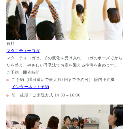
有料
マタニティーヨガ
マタニティヨガは、その変化を受け入れ、ヨガのポーズでから
だを整え、やさしい呼吸法でお産を迎える準備を進めます。
ご予約・開催時間
ご予約
（曜日違いで最大月3回まで予約可）
院内予約機・
インターネット予約
前・後期／ご来院方式
14:30～16:00