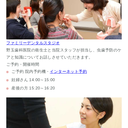
ファミリーデンタルスタジオ
野玉歯科医院の衛生士と当院スタッフが担当し、虫歯予防のケ
アと知識についてお話しさせていただきます。
ご予約・開催時間
ご予約
院内予約機・
インターネット予約
妊婦さん
14:00～15:00
産後の方
15:20～16:20