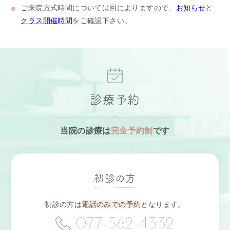
ご来院方式
時間については回によりますので、
お知らせ
と
クラス開催時間
をご確認下さい。
診療予約
当院の診療は
完全予約制
です
初診の方
初診の方は
電話のみでの予約
となります。
077-562-4332