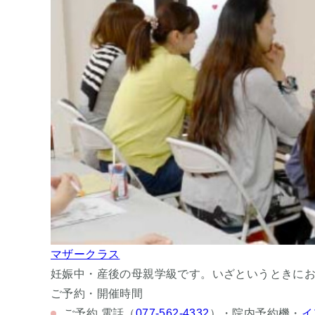
マザークラス
妊娠中・産後の母親学級です。いざというときに
ご予約・開催時間
ご予約
電話（
077-562-4332
）・院内予約機・
イ