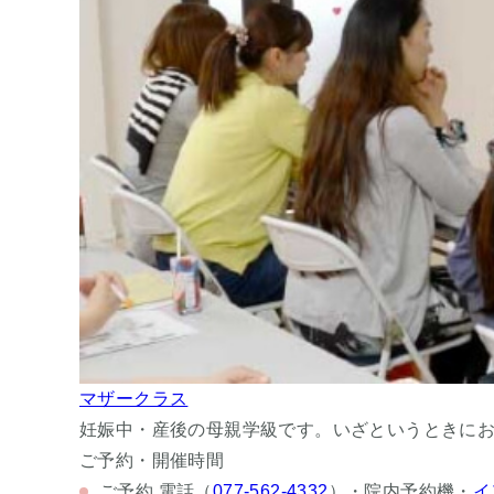
マザークラス
妊娠中・産後の母親学級です。いざというときに
ご予約・開催時間
ご予約
電話（
077-562-4332
）・院内予約機・
イ