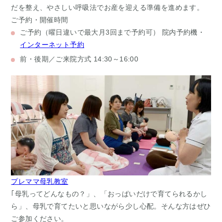
だを整え、やさしい呼吸法でお産を迎える準備を進めます。
ご予約・開催時間
ご予約
（曜日違いで最大月3回まで予約可）
院内予約機・
インターネット予約
前・後期／ご来院方式
14:30～16:00
プレママ母乳教室
｢母乳ってどんなもの？」、「おっぱいだけで育てられるかし
ら」、母乳で育てたいと思いながら少し心配。そんな方はぜひ
ご参加ください。