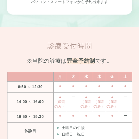
パソコン・スマートフォンから予約出来ます
診療受付時間
※当院の診療は
完全予約制
です。
月
火
水
木
金
土
●
●
●
●
●
●
8:50 ～ 12:30
●
ー
●
●
●
ー
14:00 ～ 16:00
（産科
（産科
（産科
（産科
のみ）
のみ）
のみ）
のみ）
●
●
●
●
●
ー
16:50 ～ 19:30
土曜日の午後
休診日
日曜日 祝日