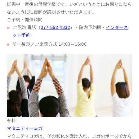
妊娠中・産後の母親学級です。いざというときにお困りになら
ないように助産師が説明させいただきます。
ご予約・開催時間
ご予約
電話（
077-562-4332
）・院内予約機・
インターネ
ット予約
前・後期／ご来院方式
14:00～16:00
有料
マタニティーヨガ
マタニティヨガは、その変化を受け入れ、ヨガのポーズでから