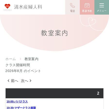
toggl
navig
メニュー
電話
再診予約
教室案内
ホーム
教室案内
クラス開催時間
2026年8月 のイベント
前へ
次へ
2
10:00:パパクラス
10:30:マザークラス後期