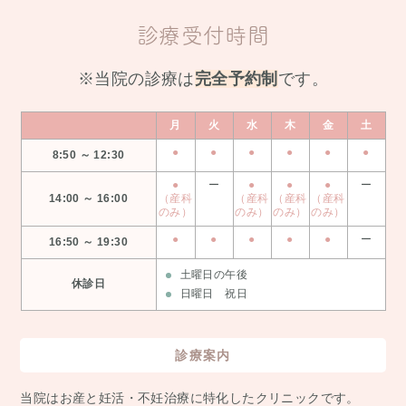
診療受付時間
※当院の診療は
完全予約制
です。
月
火
水
木
金
土
●
●
●
●
●
●
8:50 ～ 12:30
●
ー
●
●
●
ー
14:00 ～ 16:00
（産科
（産科
（産科
（産科
のみ）
のみ）
のみ）
のみ）
●
●
●
●
●
ー
16:50 ～ 19:30
土曜日の午後
休診日
日曜日 祝日
診療案内
当院はお産と妊活・不妊治療に特化したクリニックです。