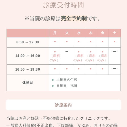
診療受付時間
※当院の診療は
完全予約制
です。
月
火
水
木
金
土
●
●
●
●
●
●
8:50 ～ 12:30
●
ー
●
●
●
ー
14:00 ～ 16:00
（産科
（産科
（産科
（産科
のみ）
のみ）
のみ）
のみ）
●
●
●
●
●
ー
16:50 ～ 19:30
土曜日の午後
休診日
日曜日 祝日
診療案内
当院はお産と妊活・不妊治療に特化したクリニックです。
⼀般婦⼈科診療(不正出⾎、下腹部痛、かゆみ、おりものの異