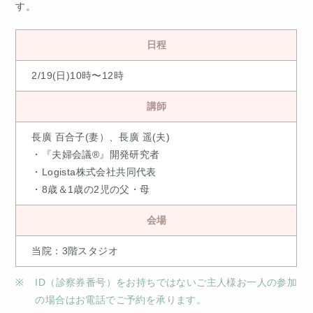
す。
日程
2/19(日)10時〜12時
講師
長廣 百合子(妻）、長廣 遥(夫)
・『夫婦会議®』開発研究者
・Logista株式会社共同代表
・8歳＆1歳の2児の父・母
会場
当院：3階スタジオ
ID（診察券番号）をお持ちではないご主人様お一人の参加
の場合はお電話でご予約を承ります。